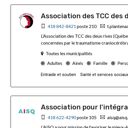
Association des TCC des 
418 842-8421
poste 210
t.plantena
L’Association des TCC des deux rives (Québe
concernées par le traumatisme craniocérébr
Toutes les municipalités
Adultes
Ainés
Famille
Perso
Entraide et soutien
Santé et services sociau
Association pour l'intégra
418 622-4290
poste 105
aisq@aisq
L’AISQ a pour mission de favoriser le mieux-êtr