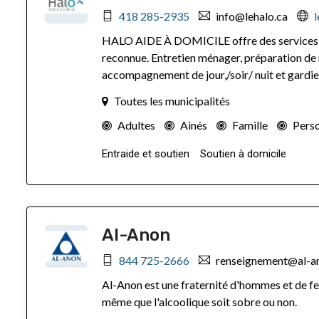
418 285-2935
info@lehalo.ca
l
HALO AIDE À DOMICILE offre des services de
reconnue. Entretien ménager, préparation de re
accompagnement de jour,/soir/ nuit et gardi
Toutes les municipalités
Adultes
Ainés
Famille
Perso
Entraide et soutien
Soutien à domicile
Al-Anon
844 725-2666
renseignement@al-an
Al-Anon est une fraternité d'hommes et de fe
même que l'alcoolique soit sobre ou non.