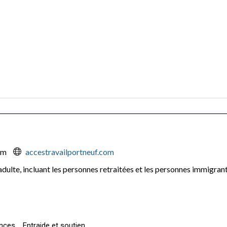
om
accestravailportneuf.com
dulte, incluant les personnes retraitées et les personnes immigrante
ences
Entraide et soutien