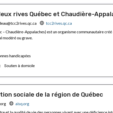
deux rives Québec et Chaudière-Appa
deau@tcc2rives.qc.ca
tcc2rives.qc.ca
c – Chaudière-Appalaches) est un organisme communautaire créé af
al modéré ou grave.
nnes handicapées
x
Soutien à domicile
tion sociale de la région de Québec
.org
aisq.org
e et la qualité de vie des personnes vivant avec une déficience intel