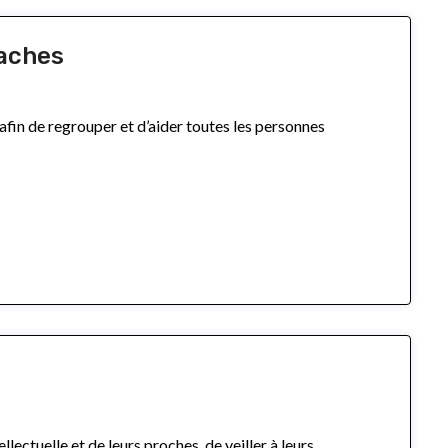
laches
in de regrouper et d’aider toutes les personnes
lectuelle et de leurs proches, de veiller à leurs