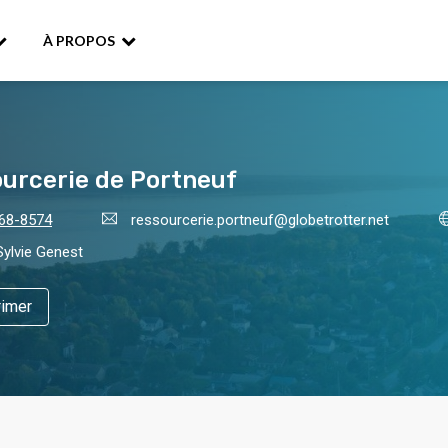
À PROPOS
urcerie de Portneuf
68-8574
ressourcerie.portneuf@globetrotter.net
ylvie Genest
imer