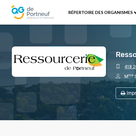
RÉPERTOIRE DES ORGANISMES
Resso
418 2
me
M
S
Impr